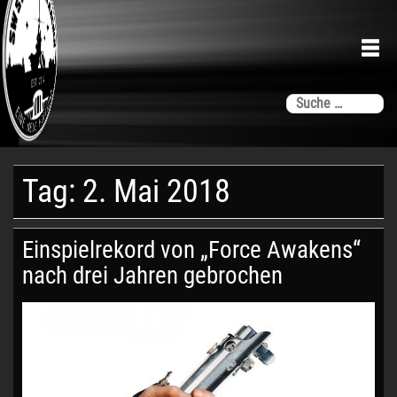
Skip
to
content
SW-
Su
SW
na
Stammtisch
AACHEN
Aachen
Tag:
2. Mai 2018
Einspielrekord von „Force Awakens“
nach drei Jahren gebrochen